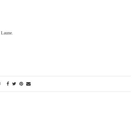
e Laune.
N