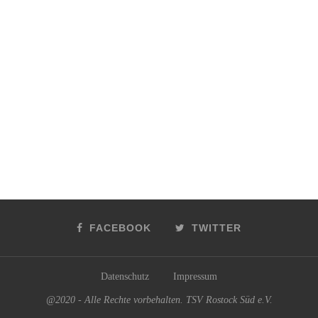
FACEBOOK
TWITTER
Datenschutz
Impressum
@2020 - Alle Rechte vorbehalten. TSV Rostock Süd e.V.