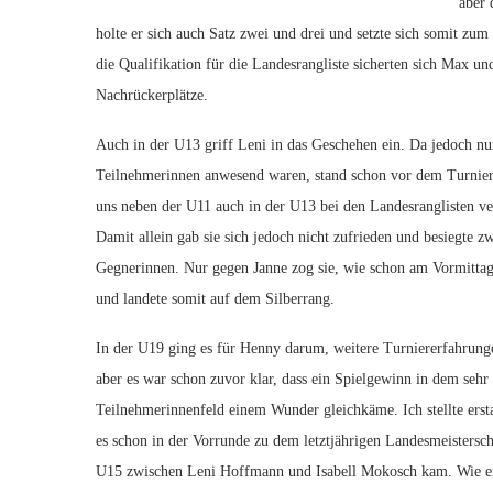
aber 
holte er sich auch Satz zwei und drei und setzte sich somit zu
die Qualifikation für die Landesrangliste sicherten sich Max un
Nachrückerplätze.
Auch in der U13 griff Leni in das Geschehen ein. Da jedoch nu
Teilnehmerinnen anwesend waren, stand schon vor dem Turnier f
uns neben der U11 auch in der U13 bei den Landesranglisten ver
Damit allein gab sie sich jedoch nicht zufrieden und besiegte zw
Gegnerinnen. Nur gegen Janne zog sie, wie schon am Vormitta
und landete somit auf dem Silberrang.
In der U19 ging es für Henny darum, weitere Turniererfahrun
aber es war schon zuvor klar, dass ein Spielgewinn in dem sehr 
Teilnehmerinnenfeld einem Wunder gleichkäme. Ich stellte ersta
es schon in der Vorrunde zu dem letztjährigen Landesmeistersch
U15 zwischen Leni Hoffmann und Isabell Mokosch kam. Wie erwa