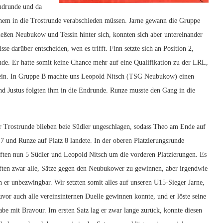
ndrunde und da
einem in die Trostrunde verabschieden müssen. Jarne gewann die Gruppe
ießen Neubukow und Tessin hinter sich, konnten sich aber untereinander
se darüber entscheiden, wen es trifft. Finn setzte sich an Position 2,
unde. Er hatte somit keine Chance mehr auf eine Qualifikation zu der LRL,
n sein. In Gruppe B machte uns Leopold Nitsch (TSG Neubukow) einen
und Justus folgten ihm in die Endrunde. Runze musste den Gang in die
r Trostrunde blieben beie Südler ungeschlagen, sodass Theo am Ende auf
 7 und Runze auf Platz 8 landete. In der oberen Platzierungsrunde
ten nun 5 Südler und Leopold Nitsch um die vorderen Platzierungen. Es
ften zwar alle, Sätze gegen den Neubukower zu gewinnen, aber irgendwie
n er unbezwingbar. Wir setzten somit alles auf unseren U15-Sieger Jarne,
uvor auch alle vereinsinternen Duelle gewinnen konnte, und er löste seine
be mit Bravour. Im ersten Satz lag er zwar lange zurück, konnte diesen