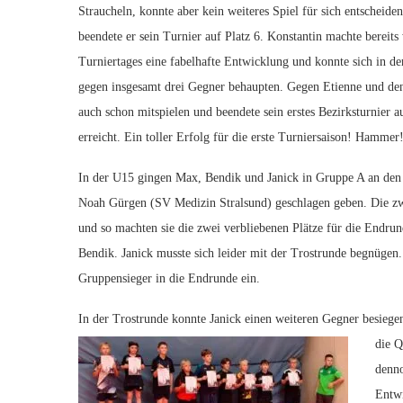
Straucheln, konnte aber kein weiteres Spiel für sich entscheide
beendete er sein Turnier auf Platz 6. Konstantin machte bereit
Turniertages eine fabelhafte Entwicklung und konnte sich in d
gegen insgesamt drei Gegner behaupten. Gegen Etienne und den
auch schon mitspielen und beendete sein erstes Bezirksturnier a
erreicht. Ein toller Erfolg für die erste Turniersaison! Hammer!
In der U15 gingen Max, Bendik und Janick in Gruppe A an den 
Noah Gürgen (SV Medizin Stralsund) geschlagen geben. Die zw
und so machten sie die zwei verbliebenen Plätze für die Endrund
Bendik. Janick musste sich leider mit der Trostrunde begnügen. 
Gruppensieger in die Endrunde ein.
In der Trostrunde konnte Janick einen weiteren Gegner besiegen
die Q
denno
Entwi