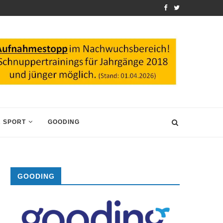
 SPORT
GOODING
GOODING