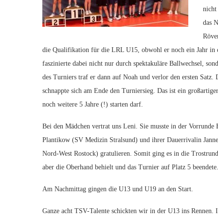
nicht
das 
Röver
die Qualifikation für die LRL U15, obwohl er noch ein Jahr in
faszinierte dabei nicht nur durch spektakuläre Ballwechsel, so
des Turniers traf er dann auf Noah und verlor den ersten Satz. 
schnappte sich am Ende den Turniersieg. Das ist ein großartige
noch weitere 5 Jahre (!) starten darf.
Bei den Mädchen vertrat uns Leni. Sie musste in der Vorrund
Plantikow (SV Medizin Stralsund) und ihrer Dauerrivalin Jann
Nord-West Rostock) gratulieren. Somit ging es in die Trostrunde
aber die Oberhand behielt und das Turnier auf Platz 5 beendete
Am Nachmittag gingen die U13 und U19 an den Start.
Ganze acht TSV-Talente schickten wir in der U13 ins Rennen. 