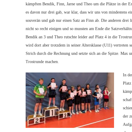
kämpften Bendik, Finn, Jarne und Theo um die Plätze in der E
es davon nur drei gab, war klar, dass wir uns von mindestens 
souverän und gab nur einen Satz an Finn ab. Die anderen drei l
nicht so recht einigen und so mussten am Ende die Satzverhältnis
Bendik an 3 und Theo rutschte leider auf Platz 4 in die Trostr
wird dort aber trotzdem in seiner Altersklasse (U11) vertrete
Strich durch die Rechnung und setzte sich an die Spitze. Max 
Trostrunde machen.
In de
Platz
kämpf
schaf
schie
der z
Aufga