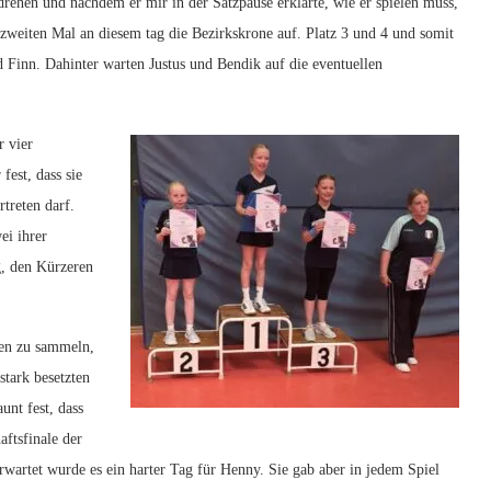
drehen und nachdem er mir in der Satzpause erklärte, wie er spielen muss,
m zweiten Mal an diesem tag die Bezirkskrone auf. Platz 3 und 4 und somit
d Finn. Dahinter warten Justus und Bendik auf die eventuellen
r vier
est, dass sie
treten darf.
ei ihrer
g, den Kürzeren
gen zu sammeln,
stark besetzten
unt fest, dass
aftsfinale der
rtet wurde es ein harter Tag für Henny. Sie gab aber in jedem Spiel