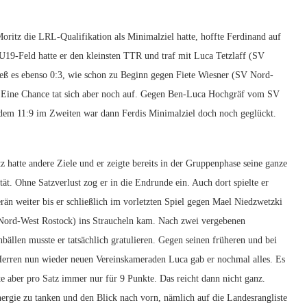
ritz die LRL-Qualifikation als Minimalziel hatte, hoffte Ferdinand auf
U19-Feld hatte er den kleinsten TTR und traf mit Luca Tetzlaff (SV
eß es ebenso 0:3, wie schon zu Beginn gegen Fiete Wiesner (SV Nord-
 Eine Chance tat sich aber noch auf. Gegen Ben-Luca Hochgräf vom SV
t dem 11:9 im Zweiten war dann Ferdis Minimalziel doch noch geglückt.
z hatte andere Ziele und er zeigte bereits in der Gruppenphase seine ganze
tät. Ohne Satzverlust zog er in die Endrunde ein. Auch dort spielte er
rän weiter bis er schließlich im vorletzten Spiel gegen Mael Niedzwetzki
ord-West Rostock) ins Straucheln kam. Nach zwei vergebenen
bällen musste er tatsächlich gratulieren. Gegen seinen früheren und bei
erren nun wieder neuen Vereinskameraden Luca gab er nochmal alles. Es
te aber pro Satz immer nur für 9 Punkte. Das reicht dann nicht ganz.
Energie zu tanken und den Blick nach vorn, nämlich auf die Landesrangliste