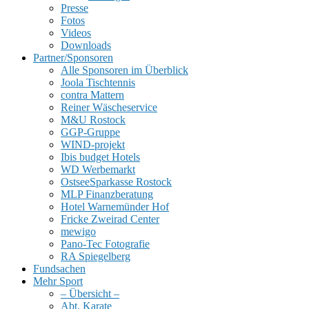
Presse
Fotos
Videos
Downloads
Partner/Sponsoren
Alle Sponsoren im Überblick
Joola Tischtennis
contra Mattern
Reiner Wäscheservice
M&U Rostock
GGP-Gruppe
WIND-projekt
Ibis budget Hotels
WD Werbemarkt
OstseeSparkasse Rostock
MLP Finanzberatung
Hotel Warnemünder Hof
Fricke Zweirad Center
mewigo
Pano-Tec Fotografie
RA Spiegelberg
Fundsachen
Mehr Sport
– Übersicht –
Abt. Karate