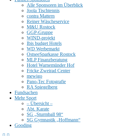
Alle Sponsoren im Überblick
Joola Tischtennis
contra Mattern
Reiner Wäscheservice
M&U Rostock
GGP-Gruppe
WIND-projekt
Ibis budget Hotels
WD Werbemarkt
OstseeSparkasse Rostock
MLP Finanzberatung
Hotel Warnemünder Hof
Fricke Zweirad Center
mewigo
Pano-Tec Fotografie
RA Spiegelberg
Fundsachen
Mehr Sport
– Übersicht –
Abt. Karate
SG „Sturmball 98“
SG Gymnastik „Hoffmann“
Gooding