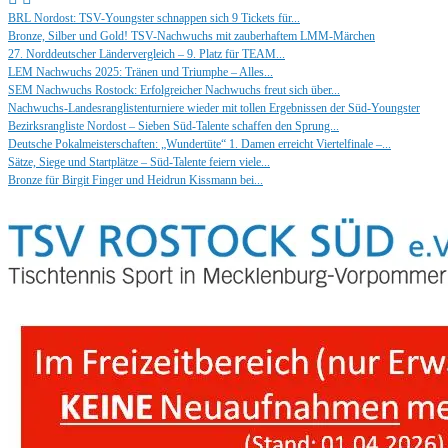
BRL Nordost: TSV-Youngster schnappen sich 9 Tickets für...
Bronze, Silber und Gold! TSV-Nachwuchs mit zauberhaftem LMM-Märchen
27. Norddeutscher Ländervergleich – 9. Platz für TEAM...
LEM Nachwuchs 2025: Tränen und Triumphe – Alles...
SEM Nachwuchs Rostock: Erfolgreicher Nachwuchs freut sich über...
Nachwuchs-Landesranglistenturniere wieder mit tollen Ergebnissen der Süd-Youngster
Bezirksrangliste Nordost – Sieben Süd-Talente schaffen den Sprung...
Deutsche Pokalmeisterschaften: „Wundertüte“ 1. Damen erreicht Viertelfinale –...
Sätze, Siege und Startplätze – Süd-Talente feiern viele...
Bronze für Birgit Finger und Heidrun Kissmann bei...