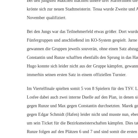
Bei den jüngsten Mädchen machten unsere drei Starterinnen die 
krönte sich zur neuen Stadtmeisterin. Tessa wurde Zweite und A
November qualifiziert.
Bei den Jungs war das Teilnehmerfeld etwas größer. Dort wurde
Fünfergruppen und anschließend im KO-System gespielt. Jarn
gewannen die Gruppen jeweils souverän, ohne einen Satz abzu
Constantin und Runze schafften ebenfalls den Sprung in das Ha
Hugo konnte sich leider nicht aus der Gruppe kämpfen, gewann
immerhin seinen ersten Satz in einem offiziellen Turnier.
Im Viertelfinale spielten somit 5 von 8 Spielern für den TSV. Le
Losfee dabei auch zwei interne Duelle auf den Plan, in denen si
gegen Runze und Max gegen Constantin durchsetzten. Marek ge
gegen Edgar Schmidt (Hafen) leider nicht und musste nun, eben
um sein Ticket für die Bezirksmeisterschaften kämpfen. Dies ta
Runze folgen auf den Plätzen 6 und 7 und sind somit die ersten