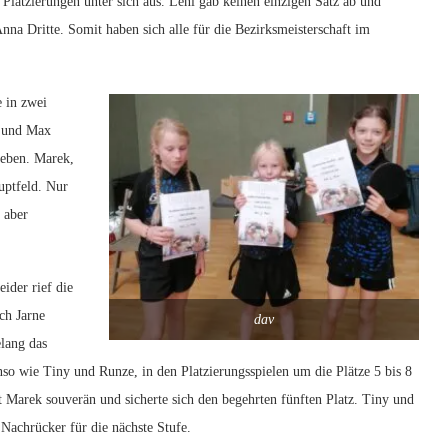
Platzierungen unter sich aus. Leni gab keinen einzigen Satz ab und
nna Dritte. Somit haben sich alle für die Bezirksmeisterschaft im
 in zwei
e und Max
geben. Marek,
uptfeld. Nur
 aber
ider rief die
ch Jarne
dav
lang das
so wie Tiny und Runze, in den Platzierungsspielen um die Plätze 5 bis 8
t Marek souverän und sicherte sich den begehrten fünften Platz. Tiny und
 Nachrücker für die nächste Stufe.