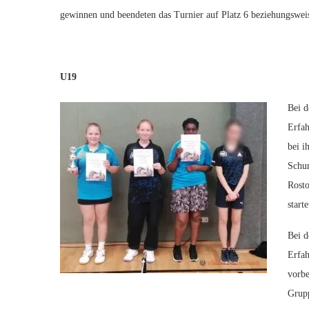
gewinnen und beendeten das Turnier auf Platz 6 beziehungswei
U19
Bei d
Erfa
bei i
Schum
Rosto
starte
Bei d
Erfah
vorbe
Grupp