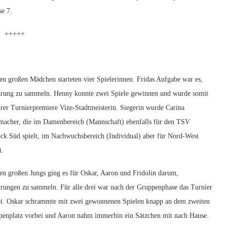
se 7.
+++++
en großen Mädchen starteten vier Spielerinnen. Fridas Aufgabe war es,
hrung zu sammeln. Henny konnte zwei Spiele gewinnen und wurde somit
hrer Turnierpremiere Vize-Stadtmeisterin. Siegerin wurde Carina
acher, die im Damenbereich (Mannschaft) ebenfalls für den TSV
ck Süd spielt, im Nachwuchsbereich (Individual) aber für Nord-West
t.
en großen Jungs ging es für Oskar, Aaron und Fridolin darum,
rungen zu sammeln. Für alle drei war nach der Gruppenphase das Turnier
i. Oskar schrammte mit zwei gewonnenen Spielen knapp an dem zweiten
enplatz vorbei und Aaron nahm immerhin ein Sätzchen mit nach Hause.