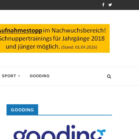
 SPORT
GOODING
GOODING