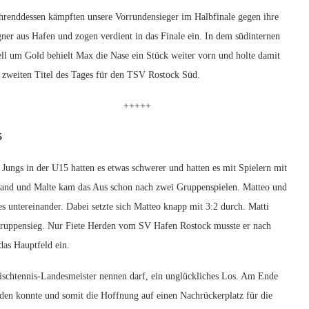
renddessen kämpften unsere Vorrundensieger im Halbfinale gegen ihre
ner aus Hafen und zogen verdient in das Finale ein. In dem südinternen
ll um Gold behielt Max die Nase ein Stück weiter vorn und holte damit
 zweiten Titel des Tages für den TSV Rostock Süd.
+++++
5
 Jungs in der U15 hatten es etwas schwerer und hatten es mit Spielern mit
inand und Malte kam das Aus schon nach zwei Gruppenspielen. Matteo und
s untereinander. Dabei setzte sich Matteo knapp mit 3:2 durch. Matti
 Gruppensieg. Nur Fiete Herden vom SV Hafen Rostock musste er nach
das Hauptfeld ein.
Tischtennis-Landesmeister nennen darf, ein unglückliches Los. Am Ende
eiden konnte und somit die Hoffnung auf einen Nachrückerplatz für die