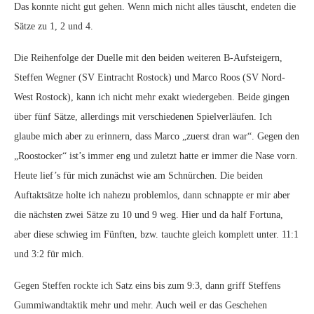
Das konnte nicht gut gehen. Wenn mich nicht alles täuscht, endeten die
Sätze zu 1, 2 und 4.
Die Reihenfolge der Duelle mit den beiden weiteren B-Aufsteigern,
Steffen Wegner (SV Eintracht Rostock) und Marco Roos (SV Nord-
West Rostock), kann ich nicht mehr exakt wiedergeben. Beide gingen
über fünf Sätze, allerdings mit verschiedenen Spielverläufen. Ich
glaube mich aber zu erinnern, dass Marco „zuerst dran war“. Gegen den
„Roostocker“ ist’s immer eng und zuletzt hatte er immer die Nase vorn.
Heute lief’s für mich zunächst wie am Schnürchen. Die beiden
Auftaktsätze holte ich nahezu problemlos, dann schnappte er mir aber
die nächsten zwei Sätze zu 10 und 9 weg. Hier und da half Fortuna,
aber diese schwieg im Fünften, bzw. tauchte gleich komplett unter. 11:1
und 3:2 für mich.
Gegen Steffen rockte ich Satz eins bis zum 9:3, dann griff Steffens
Gummiwandtaktik mehr und mehr. Auch weil er das Geschehen