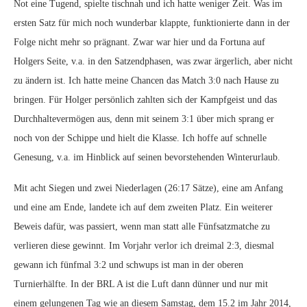
Not eine Tugend, spielte tischnah und ich hatte weniger Zeit. Was im
ersten Satz für mich noch wunderbar klappte, funktionierte dann in der
Folge nicht mehr so prägnant. Zwar war hier und da Fortuna auf
Holgers Seite, v.a. in den Satzendphasen, was zwar ärgerlich, aber nicht
zu ändern ist. Ich hatte meine Chancen das Match 3:0 nach Hause zu
bringen. Für Holger persönlich zahlten sich der Kampfgeist und das
Durchhaltevermögen aus, denn mit seinem 3:1 über mich sprang er
noch von der Schippe und hielt die Klasse. Ich hoffe auf schnelle
Genesung, v.a. im Hinblick auf seinen bevorstehenden Winterurlaub.
Mit acht Siegen und zwei Niederlagen (26:17 Sätze), eine am Anfang
und eine am Ende, landete ich auf dem zweiten Platz. Ein weiterer
Beweis dafür, was passiert, wenn man statt alle Fünfsatzmatche zu
verlieren diese gewinnt. Im Vorjahr verlor ich dreimal 2:3, diesmal
gewann ich fünfmal 3:2 und schwups ist man in der oberen
Turnierhälfte. In der BRL A ist die Luft dann dünner und nur mit
einem gelungenen Tag wie an diesem Samstag, dem 15.2 im Jahr 2014,