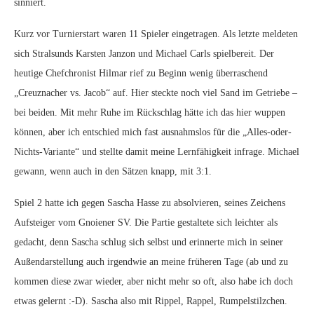
sinniert.
Kurz vor Turnierstart waren 11 Spieler eingetragen. Als letzte meldeten
sich Stralsunds Karsten Janzon und Michael Carls spielbereit. Der
heutige Chefchronist Hilmar rief zu Beginn wenig überraschend
„Creuznacher vs. Jacob“ auf. Hier steckte noch viel Sand im Getriebe –
bei beiden. Mit mehr Ruhe im Rückschlag hätte ich das hier wuppen
können, aber ich entschied mich fast ausnahmslos für die „Alles-oder-
Nichts-Variante“ und stellte damit meine Lernfähigkeit infrage. Michael
gewann, wenn auch in den Sätzen knapp, mit 3:1.
Spiel 2 hatte ich gegen Sascha Hasse zu absolvieren, seines Zeichens
Aufsteiger vom Gnoiener SV. Die Partie gestaltete sich leichter als
gedacht, denn Sascha schlug sich selbst und erinnerte mich in seiner
Außendarstellung auch irgendwie an meine früheren Tage (ab und zu
kommen diese zwar wieder, aber nicht mehr so oft, also habe ich doch
etwas gelernt :-D). Sascha also mit Rippel, Rappel, Rumpelstilzchen.