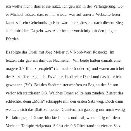
ich wollte nicht, dass er sie nutzt. Ich gewann in der Verlängerung. Ob
es Michael tröstet, dass er mal wieder was auf unserer Webseite lesen
kann, sei sein Geheimnis. ;) Eins war aber spätestens nach diesem Sieg
auch mir klar: Da geht was. Aber immer vorsichtig mit den jungen
Pferden.
Es folgte das Duell mit Jörg Möller (SV Nord-West Rostock). Im
letzten Jahr gab ich ihm das Nachsehen. Wir beide hatten damals eine
magere 3:7-Bilanz „erspielt“ (ich nach 0-5 oder so) und waren auch bei
der Satzdifferenz gleich. Es zählte das direkte Duell und das hatte ich
gewonnen (3:0). Bei den Stadtmeisterschaften zu Beginn der Saison
verlor ich stattdessen 0:3. Welches Omen sollte nun zünden. Zuerst das
schlechte, denn „Mölli“ schnappte mir den ersten Satz weg. Doch dann
wendete sich das Blatt zu meinen Gunsten. Ich gab Jörg nur noch wenig
Entfaltungsspielräume, blockte ihn aus und traf, wenn nötig mit dem
Vorhand-Topspin zielgenau. Selbst ein 0:6-Rückstand im vierten Satz