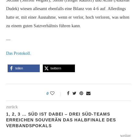
Sechste (Steffen Wegner), Siebte (Holger Radloff) und Achte (Andreas
Dudek) wiesen allesamt ebenfalls eine Bilanz von 4-6 auf. Allerdings
hatte er, mit einer Ausnahme, wenn er verlor, hoch verloren, was selten
zu einem guten Satzverhältnis führen kann.
—
Das Protokoll.
teilen
twittern
0
zurück
1, 2, 3 … SÜD IST DABEI – DREI SÜD-TEAMS
ERREICHEN SOUVERÄN DAS HALBFINALE DES
VERBANDSPOKALS
weiter