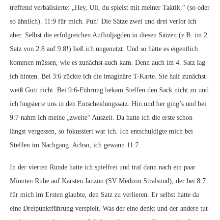
treffend verbalisierte: „Hey, Uli, du spielst mit meiner Taktik.“ (so oder
so ähnlich). 11:9 für mich. Puh! Die Sätze zwei und drei verlor ich
aber. Selbst die erfolgreichen Aufholjagden in diesen Sätzen (z.B. im 2.
Satz von 2:8 auf 9:8!) ließ ich ungenutzt. Und so hätte es eigentlich
kommen müssen, wie es zunächst auch kam. Denn auch im 4. Satz lag
ich hinten. Bei 3:6 zückte ich die imaginäre T-Karte. Sie half zunächst
weiß Gott nicht. Bei 9:6-Führung bekam Steffen den Sack nicht zu und
ich bugsierte uns in den Entscheidungssatz. Hin und her ging’s und bei
9:7 nahm ich meine „zweite“ Auszeit. Da hatte ich die erste schon
längst vergessen, so fokussiert war ich. Ich entschuldigte mich bei
Steffen im Nachgang. Achso, ich gewann 11:7.
In der vierten Runde hatte ich spielfrei und traf dann nach ein paar
Minuten Ruhe auf Karsten Janzon (SV Medizin Stralsund), der bei 8:7
für mich im Ersten glaubte, den Satz zu verlieren. Er selbst hatte da
eine Dreipunktführung verspielt. Was der eine denkt und der andere tut