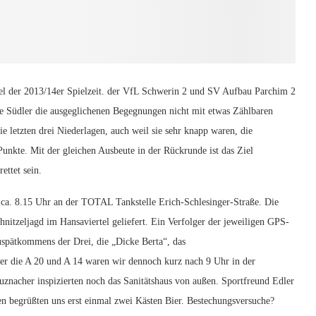
el der 2013/14er Spielzeit. der VfL Schwerin 2 und SV Aufbau Parchim 2
e Südler die ausgeglichenen Begegnungen nicht mit etwas Zählbaren
e letzten drei Niederlagen, auch weil sie sehr knapp waren, die
Punkte. Mit der gleichen Ausbeute in der Rückrunde ist das Ziel
ettet sein.
e ca. 8.15 Uhr an der TOTAL Tankstelle Erich-Schlesinger-Straße. Die
hnitzeljagd im Hansaviertel geliefert. Ein Verfolger der jeweiligen GPS-
uspätkommens der Drei, die „Dicke Berta“, das
ber die A 20 und A 14 waren wir dennoch kurz nach 9 Uhr in der
nacher inspizierten noch das Sanitätshaus von außen. Sportfreund Edler
n begrüßten uns erst einmal zwei Kästen Bier. Bestechungsversuche?