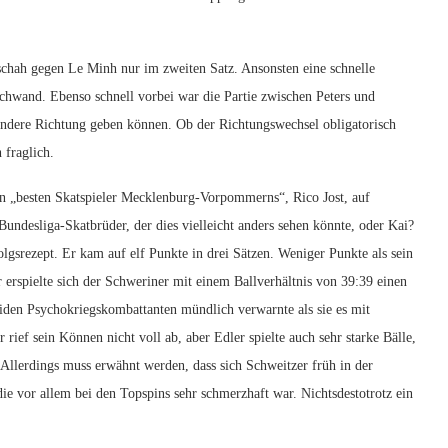
eschah gegen Le Minh nur im zweiten Satz. Ansonsten eine schnelle
schwand. Ebenso schnell vorbei war die Partie zwischen Peters und
 andere Richtung geben können. Ob der Richtungswechsel obligatorisch
 fraglich.
 „besten Skatspieler Mecklenburg-Vorpommerns“, Rico Jost, auf
undesliga-Skatbrüder, der dies vielleicht anders sehen könnte, oder Kai?
lgsrezept. Er kam auf elf Punkte in drei Sätzen. Weniger Punkte als sein
r erspielte sich der Schweriner mit einem Ballverhältnis von 39:39 einen
eiden Psychokriegskombattanten mündlich verwarnte als sie es mit
ief sein Können nicht voll ab, aber Edler spielte auch sehr starke Bälle,
. Allerdings muss erwähnt werden, dass sich Schweitzer früh in der
e vor allem bei den Topspins sehr schmerzhaft war. Nichtsdestotrotz ein