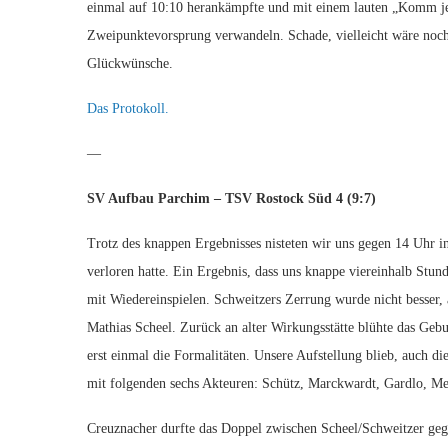
einmal auf 10:10 herankämpfte und mit einem lauten „Komm je
Zweipunktevorsprung verwandeln. Schade, vielleicht wäre noch
Glückwünsche.
Das Protokoll.
—
SV Aufbau Parchim – TSV Rostock Süd 4 (9:7)
Trotz des knappen Ergebnisses nisteten wir uns gegen 14 Uhr i
verloren hatte. Ein Ergebnis, dass uns knappe viereinhalb Stund
mit Wiedereinspielen. Schweitzers Zerrung wurde nicht besser, a
Mathias Scheel. Zurück an alter Wirkungsstätte blühte das G
erst einmal die Formalitäten. Unsere Aufstellung blieb, auch di
mit folgenden sechs Akteuren: Schütz, Marckwardt, Gardlo, Me
Creuznacher durfte das Doppel zwischen Scheel/Schweitzer gegen