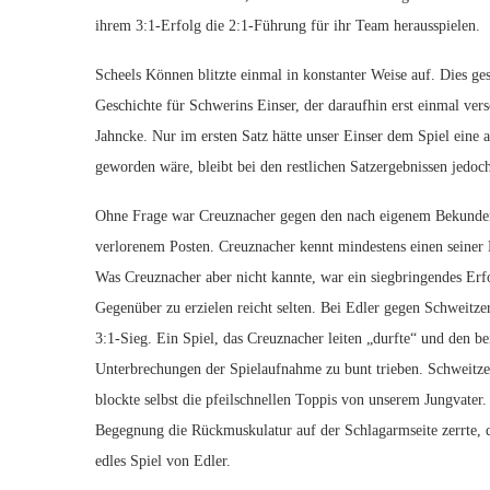
ihrem 3:1-Erfolg die 2:1-Führung für ihr Team herausspielen.
Scheels Können blitzte einmal in konstanter Weise auf. Dies g
Geschichte für Schwerins Einser, der daraufhin erst einmal ver
Jahncke. Nur im ersten Satz hätte unser Einser dem Spiel eine
geworden wäre, bleibt bei den restlichen Satzergebnissen jedoch
Ohne Frage war Creuznacher gegen den nach eigenem Bekunden
verlorenem Posten. Creuznacher kennt mindestens einen seiner B
Was Creuznacher aber nicht kannte, war ein siegbringendes Erfo
Gegenüber zu erzielen reicht selten. Bei Edler gegen Schweitze
3:1-Sieg. Ein Spiel, das Creuznacher leiten „durfte“ und den b
Unterbrechungen der Spielaufnahme zu bunt trieben. Schweitzer r
blockte selbst die pfeilschnellen Toppis von unserem Jungvater
Begegnung die Rückmuskulatur auf der Schlagarmseite zerrte, di
edles Spiel von Edler.