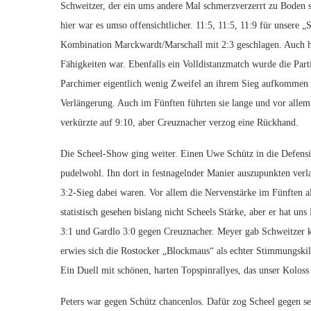
Schweitzer, der ein ums andere Mal schmerzverzerrt zu Boden
hier war es umso offensichtlicher. 11:5, 11:5, 11:9 für unsere
Kombination Marckwardt/Marschall mit 2:3 geschlagen. Auch hier
Fähigkeiten war. Ebenfalls ein Volldistanzmatch wurde die P
Parchimer eigentlich wenig Zweifel an ihrem Sieg aufkommen li
Verlängerung. Auch im Fünften führten sie lange und vor alle
verkürzte auf 9:10, aber Creuznacher verzog eine Rückhand.
Die Scheel-Show ging weiter. Einen Uwe Schütz in die Defensiv
pudelwohl. Ihn dort in festnagelnder Manier auszupunkten verl
3:2-Sieg dabei waren. Vor allem die Nervenstärke im Fünften a
statistisch gesehen bislang nicht Scheels Stärke, aber er hat 
3:1 und Gardlo 3:0 gegen Creuznacher. Meyer gab Schweitzer k
erwies sich die Rostocker „Blockmaus“ als echter Stimmungski
Ein Duell mit schönen, harten Topspinrallyes, das unser Koloss 
Peters war gegen Schütz chancenlos. Dafür zog Scheel gegen s