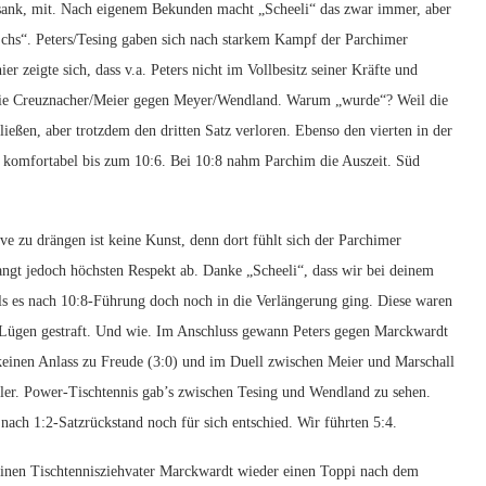
 sank, mit. Nach eigenem Bekunden macht „Scheeli“ das zwar immer, aber
 „Schs“. Peters/Tesing gaben sich nach starkem Kampf der Parchimer
 zeigte sich, dass v.a. Peters nicht im Vollbesitz seiner Kräfte und
artie Creuznacher/Meier gegen Meyer/Wendland. Warum „wurde“? Weil die
eßen, aber trotzdem den dritten Satz verloren. Ebenso den vierten in der
m komfortabel bis zum 10:6. Bei 10:8 nahm Parchim die Auszeit. Süd
e zu drängen ist keine Kunst, denn dort fühlt sich der Parchimer
angt jedoch höchsten Respekt ab. Danke „Scheeli“, dass wir bei deinem
ls es nach 10:8-Führung doch noch in die Verlängerung ging. Diese waren
uns Lügen gestraft. Und wie. Im Anschluss gewann Peters gegen Marckwardt
einen Anlass zu Freude (3:0) und im Duell zwischen Meier und Marschall
ller. Power-Tischtennis gab’s zwischen Tesing und Wendland zu sehen.
nach 1:2-Satzrückstand noch für sich entschied. Wir führten 5:4.
einen Tischtennisziehvater Marckwardt wieder einen Toppi nach dem