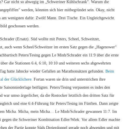
en? Gar nicht so abwegig im „Schweriner Kühlschrank“. Warum die
angepfiffen“ werden, könnten sich hier mitbegründet sein. Okay, nicht
en am wenigsten dafür. Zwölf Mann. Drei Tische. Ein Ungleichgewicht.
lbild geschossen werden.
Schrader (Ersatz). Süd wollte mit Peters, Scheel, Schweitzer,
gut, auch wenn Scheel/Schweitzer im ersten Satz gegen die „Hagenower“
hbartisch Peters/Tesing gegen Le Minh/Schrader ein 11:9 über die erste
 über die Stationen 6:4, 6:10, 10:10 und weiteren sechs abgewehrten
Tag hatte Jahncke wieder Gefallen an Marathonsätzen gefunden.
Beim
al der Glücklichere.
Fortan waren sie drin und unterstrichen ihre
te Saisonniederlage beifügten. Peters/Tesing verpassten es indes den
d war umso ärgerlicher, da die Rostocker letztlich den dritten Satz für
ausgleich und eine 6:4-Führung für Peters/Tesing im Fünften. Dann zeigte
unserem Micha. Micha, mein Micha… Le Minh/Schrader gewannen 11:7. Im
ei gegen die Schweriner Kombination Edler/Wiek. Vor allem Edler machte
 Drehen der Partie konnte Süds Dreierdoppel gerade noch abwenden und mit