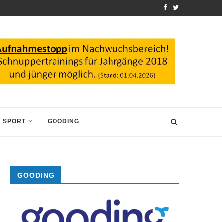
 SPORT
GOODING
GOODING