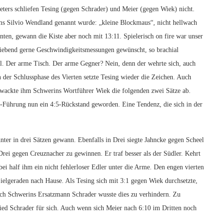
eters schliefen Tesing (gegen Schrader) und Meier (gegen Wiek) nicht.
ms Silvio Wendland genannt wurde: „kleine Blockmaus“, nicht hellwach
inten, gewann die Kiste aber noch mit 13:11. Spielerisch on fire war unser
 liebend gerne Geschwindigkeitsmessungen gewünscht, so brachial
ll. Der arme Tisch. Der arme Gegner? Nein, denn der wehrte sich, auch
n der Schlussphase des Vierten setzte Tesing wieder die Zeichen. Auch
zwackte ihm Schwerins Wortführer Wiek die folgenden zwei Sätze ab.
-Führung nun ein 4:5-Rückstand geworden. Eine Tendenz, die sich in der
ter in drei Sätzen gewann. Ebenfalls in Drei siegte Jahncke gegen Scheel
rei gegen Creuznacher zu gewinnen. Er traf besser als der Südler. Kehrt
i half ihm ein nicht fehlerloser Edler unter die Arme. Den engen vierten
elgeraden nach Hause. Als Tesing sich mit 3:1 gegen Wiek durchsetzte,
och Schwerins Ersatzmann Schrader wusste dies zu verhindern. Zu
chied Schrader für sich. Auch wenn sich Meier nach 6:10 im Dritten noch