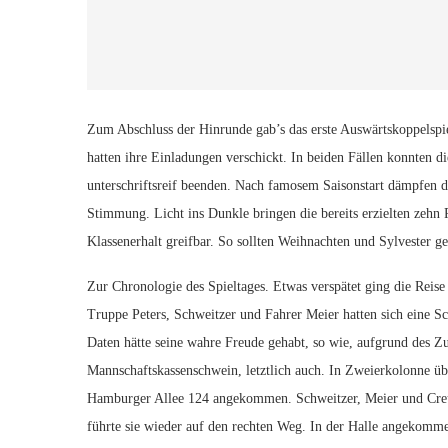
Zum Abschluss der Hinrunde gab’s das erste Auswärtskoppelspi
hatten ihre Einladungen verschickt.
In beiden Fällen konnten di
unterschriftsreif beenden. Nach famosem Saisonstart dämpfen di
Stimmung. Licht ins Dunkle bringen die bereits erzielten zehn 
Klassenerhalt greifbar. So sollten Weihnachten und Sylvester ger
Zur Chronologie des Spieltages. Etwas verspätet ging die Reis
Truppe Peters, Schweitzer und Fahrer Meier hatten sich eine Sc
Daten hätte seine wahre Freude gehabt, so wie, aufgrund des Z
Mannschaftskassenschwein, letztlich auch. In Zweierkolonne ü
Hamburger Allee 124 angekommen. Schweitzer, Meier und Creuz
führte sie wieder auf den rechten Weg. In der Halle angekomme