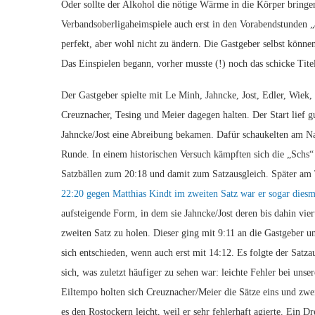
Oder sollte der Alkohol die nötige Wärme in die Körper bring
Verbandsoberligaheimspiele auch erst in den Vorabendstunden „
perfekt, aber wohl nicht zu ändern. Die Gastgeber selbst könn
Das Einspielen begann, vorher musste (!) noch das schicke Tite
Der Gastgeber spielte mit Le Minh, Jahncke, Jost, Edler, Wiek, 
Creuznacher, Tesing und Meier dagegen halten. Der Start lief 
Jahncke/Jost eine Abreibung bekamen. Dafür schaukelten am Nac
Runde. In einem historischen Versuch kämpften sich die „Schs“
Satzbällen zum 20:18 und damit zum Satzausgleich. Später am 
22:20 gegen Matthias Kindt im zweiten Satz war er sogar diesm
aufsteigende Form, in dem sie Jahncke/Jost deren bis dahin vier
zweiten Satz zu holen. Dieser ging mit 9:11 an die Gastgeber un
sich entschieden, wenn auch erst mit 14:12. Es folgte der Satz
sich, was zuletzt häufiger zu sehen war: leichte Fehler bei 
Eiltempo holten sich Creuznacher/Meier die Sätze eins und zw
es den Rostockern leicht, weil er sehr fehlerhaft agierte. Ein