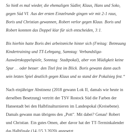
So hieß es mal wieder, die ehemaligen Südler, Klaus, Hans und Soko,
gegen Süd VI. Aus der ersten Einzelrunde gingen wir mit 2-1 raus,
Boris und Christian gewannen, Robert verlor gegen Klaus. Boris und
Robert konnten das Doppel klar für sich entscheiden, 3:1.
Bis hierhin hatte Boris drei arbeitsreiche hinter sich (Freitag: Betreuung
Kindertraining und TT-Lehrgang, Samstag: Verbandsliga-
Auswärtskoppelspiele, Sonntag: Stadtpokal), aber von Müdigkeit keine
Spur … oder besser: den Titel fest im Blick. Boris gewann dann auch
sein letztes Spiel deutlich gegen Klaus und so stand der Pokalsieg fest.“
Nach einjähriger Abstinenz (2018 gewann Lok II, damals wie heute in
derselben Besetzung) vertritt der TSV Rostock Süd die Farben der
Hansestadt bei den Halbfinalturnieren im Landespokal (Kreisebene).
Damals gewann man übrigens den „Pott“. Mit dabei? Genau! Robert
und Christian. Ein gutes Omen, aber davor hat der TT-Terminkalender
das Halbfinale (14./15.3.2020) angesetzt.