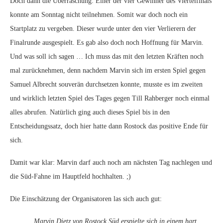
Doch dann die Überraschung: Einer der vier Gewinner des Viertelfinals
konnte am Sonntag nicht teilnehmen. Somit war doch noch ein
Startplatz zu vergeben. Dieser wurde unter den vier Verlierern der
Finalrunde ausgespielt. Es gab also doch noch Hoffnung für Marvin.
Und was soll ich sagen … Ich muss das mit den letzten Kräften noch
mal zurücknehmen, denn nachdem Marvin sich im ersten Spiel gegen
Samuel Albrecht souverän durchsetzen konnte, musste es im zweiten
und wirklich letzten Spiel des Tages gegen Till Rahberger noch einmal
alles abrufen. Natürlich ging auch dieses Spiel bis in den
Entscheidungssatz, doch hier hatte dann Rostock das positive Ende für
sich.
Damit war klar: Marvin darf auch noch am nächsten Tag nachlegen und
die Süd-Fahne im Hauptfeld hochhalten. ;)
Die Einschätzung der Organisatoren las sich auch gut:
„Marvin Dietz von Rostock Süd erspielte sich in einem hart