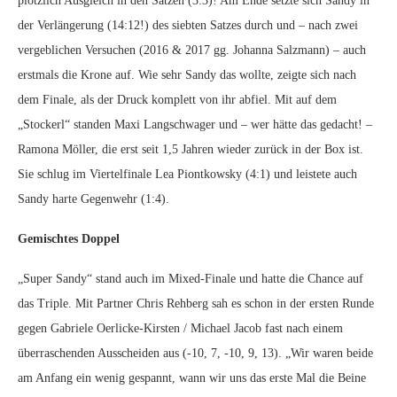
plötzlich Ausgleich in den Sätzen (3:3)! Am Ende setzte sich Sandy in
der Verlängerung (14:12!) des siebten Satzes durch und – nach zwei
vergeblichen Versuchen (2016 & 2017 gg. Johanna Salzmann) – auch
erstmals die Krone auf. Wie sehr Sandy das wollte, zeigte sich nach
dem Finale, als der Druck komplett von ihr abfiel. Mit auf dem
„Stockerl“ standen Maxi Langschwager und – wer hätte das gedacht! –
Ramona Möller, die erst seit 1,5 Jahren wieder zurück in der Box ist.
Sie schlug im Viertelfinale Lea Piontkowsky (4:1) und leistete auch
Sandy harte Gegenwehr (1:4).
Gemischtes Doppel
„Super Sandy“ stand auch im Mixed-Finale und hatte die Chance auf
das Triple. Mit Partner Chris Rehberg sah es schon in der ersten Runde
gegen Gabriele Oerlicke-Kirsten / Michael Jacob fast nach einem
überraschenden Ausscheiden aus (-10, 7, -10, 9, 13). „Wir waren beide
am Anfang ein wenig gespannt, wann wir uns das erste Mal die Beine