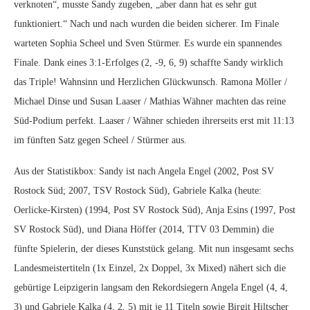
verknoten“, musste Sandy zugeben, „aber dann hat es sehr gut
funktioniert.“ Nach und nach wurden die beiden sicherer. Im Finale
warteten Sophia Scheel und Sven Stürmer. Es wurde ein spannendes
Finale. Dank eines 3:1-Erfolges (2, -9, 6, 9) schaffte Sandy wirklich
das Triple! Wahnsinn und Herzlichen Glückwunsch. Ramona Möller /
Michael Dinse und Susan Laaser / Mathias Wähner machten das reine
Süd-Podium perfekt. Laaser / Wähner schieden ihrerseits erst mit 11:13
im fünften Satz gegen Scheel / Stürmer aus.
Aus der Statistikbox: Sandy ist nach Angela Engel (2002, Post SV
Rostock Süd; 2007, TSV Rostock Süd), Gabriele Kalka (heute:
Oerlicke-Kirsten) (1994, Post SV Rostock Süd), Anja Esins (1997, Post
SV Rostock Süd), und Diana Höffer (2014, TTV 03 Demmin) die
fünfte Spielerin, der dieses Kunststück gelang. Mit nun insgesamt sechs
Landesmeistertiteln (1x Einzel, 2x Doppel, 3x Mixed) nähert sich die
gebürtige Leipzigerin langsam den Rekordsiegern Angela Engel (4, 4,
3) und Gabriele Kalka (4, 2, 5) mit je 11 Titeln sowie Birgit Hiltscher