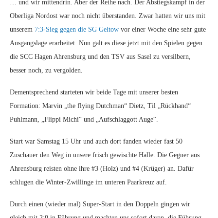
… und wir mittendrin. Aber der Reihe nach.
Der Abstiegskampf in der
Oberliga Nordost war noch nicht überstanden. Zwar hatten wir uns mit
unserem
7:3-Sieg gegen die SG Geltow
vor einer Woche eine sehr gute
Ausgangslage erarbeitet. Nun galt es diese jetzt mit den Spielen gegen
die SCC Hagen Ahrensburg und den TSV aus Sasel zu versilbern,
besser noch, zu vergolden.
Dementsprechend starteten wir beide Tage mit unserer besten
Formation: Marvin „the flying Dutchman“ Dietz, Til „Rückhand“
Puhlmann, „Flippi Michi“ und „Aufschlaggott Auge“.
Start war Samstag 15 Uhr und auch dort fanden wieder fast 50
Zuschauer den Weg in unsere frisch gewischte Halle. Die Gegner aus
Ahrensburg reisten ohne ihre #3 (Holz) und #4 (Krüger) an. Dafür
schlugen die Winter-Zwillinge im unteren Paarkreuz auf.
Durch einen (wieder mal) Super-Start in den Doppeln gingen wir
gleich mit 2:0 in Führung und machten uns sofort daran, die Führung –